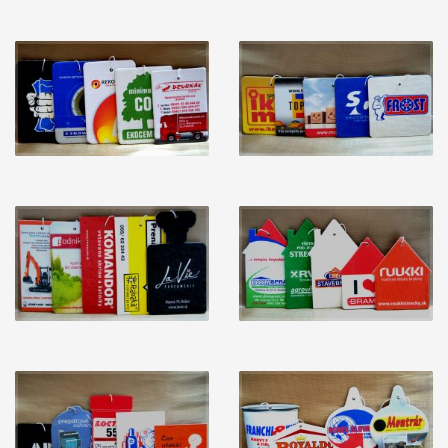
Sériová výroba
Guličky do topánok
Odpudzovač molí
Osviežovač stromček
Výrobky podľa Vášho návrhu
Obdĺžnik
Pivná podložka
Stromček