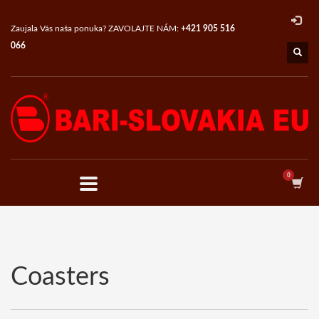
×
CATEGORIES
Zaujala Vás naša ponuka? ZAVOLAJTE NÁM:
+421 905 516
066
Deň matiek
Nezaradené
Promo items with your design
Coasters
Freshener
Labels
Magnets
T-Shirts
Serial production
Fragrant balls for shoes
Coasters
Fragrant trees
Moths repellent