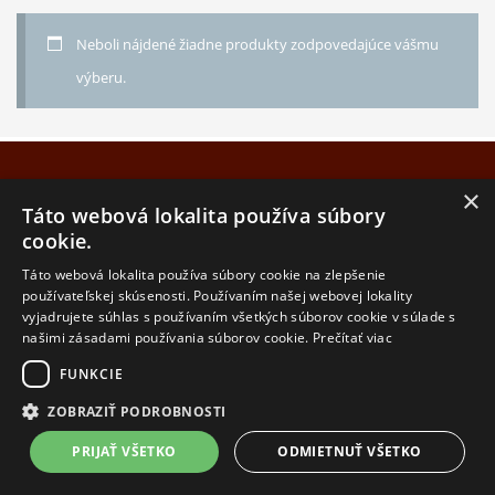
Sériová výroba
Guličky do topánok
Neboli nájdené žiadne produkty zodpovedajúce vášmu
Odpudzovač molí
výberu.
Osviežovač stromček
Výrobky podľa Vášho návrhu
Obdĺžnik
×
Pivná podložka
Táto webová lokalita používa súbory
Stromček
cookie.
NÁJDETE NÁS NA
Táto webová lokalita používa súbory cookie na zlepšenie
používateľskej skúsenosti. Používaním našej webovej lokality
vyjadrujete súhlas s používaním všetkých súborov cookie v súlade s
© 2015. All rights reserved.
našimi zásadami používania súborov cookie.
Prečítať viac
FUNKCIE
ZOBRAZIŤ PODROBNOSTI
PRIJAŤ VŠETKO
ODMIETNUŤ VŠETKO