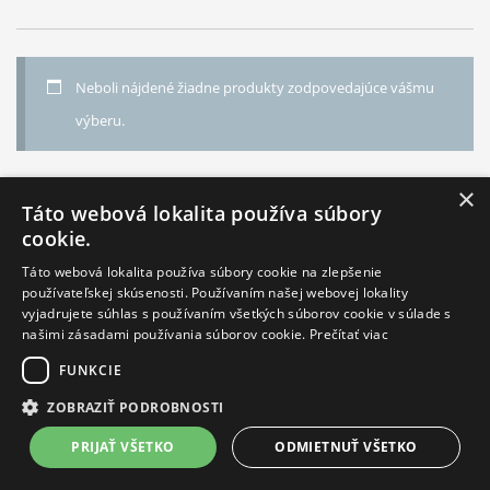
Sériová výroba
Guličky do topánok
Odpudzovač molí
Neboli nájdené žiadne produkty zodpovedajúce vášmu
Osviežovač stromček
výberu.
Výrobky podľa Vášho návrhu
Obdĺžnik
×
Pivná podložka
Táto webová lokalita používa súbory
Stromček
cookie.
Táto webová lokalita používa súbory cookie na zlepšenie
používateľskej skúsenosti. Používaním našej webovej lokality
NÁJDETE NÁS NA
vyjadrujete súhlas s používaním všetkých súborov cookie v súlade s
našimi zásadami používania súborov cookie.
Prečítať viac
© 2015. All rights reserved.
FUNKCIE
ZOBRAZIŤ PODROBNOSTI
PRIJAŤ VŠETKO
ODMIETNUŤ VŠETKO