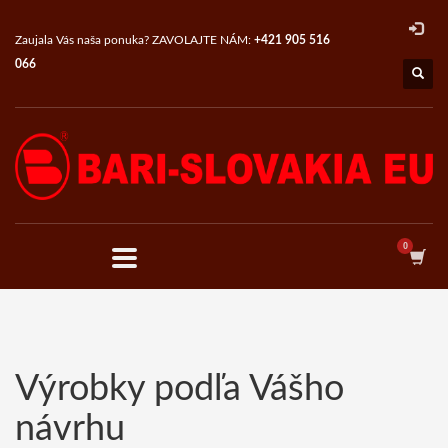
×
CATEGORIES
Zaujala Vás naša ponuka? ZAVOLAJTE NÁM:
+421 905 516
066
Deň matiek
Nezaradené
Promo items with your design
Coasters
Freshener
Labels
Magnets
T-Shirts
Serial production
Fragrant balls for shoes
Výrobky podľa Vášho
Fragrant trees
Moths repellent
návrhu