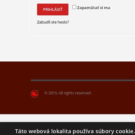
Sériová výroba
Zapamätať si ma
Guličky do topánok
PRIHLÁSIŤ
Odpudzovač molí
Zabudli ste heslo?
Osviežovač stromček
Výrobky podľa Vášho návrhu
Obdĺžnik
Pivná podložka
Stromček
© 2015. All rights reserved.
Táto webová lokalita používa súbory cookie