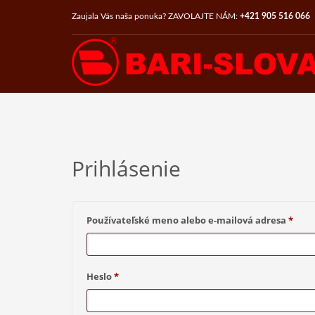
Zaujala Vás naša ponuka? ZAVOLAJTE NÁM:
+421 905 516 066
CATEGORIES
Deň matiek
Nezaradené
Promo items with your design
Coasters
Freshener
Prihlásenie
Labels
Magnets
T-Shirts
Povi
Používateľské meno alebo e-mailová adresa
*
Serial production
Fragrant balls for shoes
Fragrant trees
Povinné
Heslo
*
Moths repellent