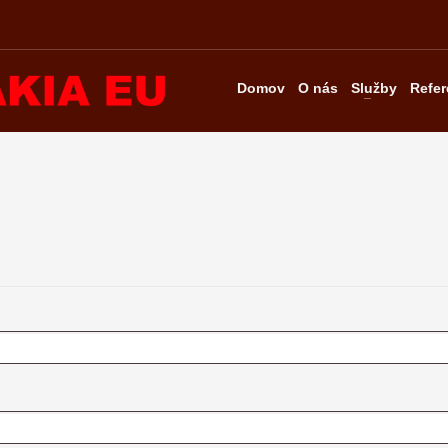
Domov
O nás
Služby
Refer
nné