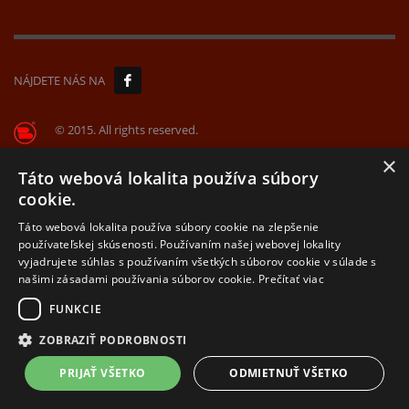
Sériová výroba
Guličky do topánok
Odpudzovač molí
NÁJDETE NÁS NA
Osviežovač stromček
Výrobky podľa Vášho návrhu
© 2015. All rights reserved.
Obdĺžnik
×
Pivná podložka
Táto webová lokalita používa súbory
Stromček
cookie.
Táto webová lokalita používa súbory cookie na zlepšenie
používateľskej skúsenosti. Používaním našej webovej lokality
vyjadrujete súhlas s používaním všetkých súborov cookie v súlade s
našimi zásadami používania súborov cookie.
Prečítať viac
FUNKCIE
ZOBRAZIŤ PODROBNOSTI
PRIJAŤ VŠETKO
ODMIETNUŤ VŠETKO