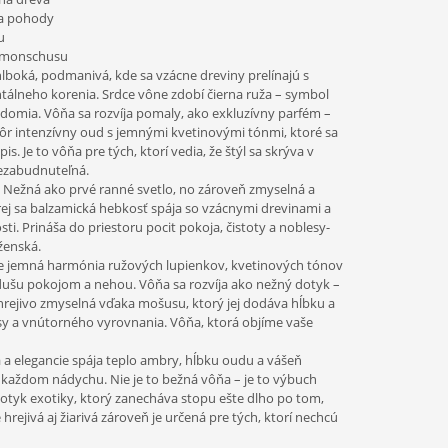
a pohody
u
a monschusu
, hlboká, podmanivá, kde sa vzácne dreviny prelínajú s
lneho korenia. Srdce vône zdobí čierna ruža – symbol
domia. Vôňa sa rozvíja pomaly, ako exkluzívny parfém –
kôr intenzívny oud s jemnými kvetinovými tónmi, ktoré sa
 Je to vôňa pre tých, ktorí vedia, že štýl sa skrýva v
Nezabudnuteľná.
e. Nežná ako prvé ranné svetlo, no zároveň zmyselná a
torej sa balzamická hebkosť spája so vzácnymi drevinami a
. Prináša do priestoru pocit pokoja, čistoty a noblesy-
ženská.
 je jemná harmónia ružových lupienkov, kvetinových tónov
ušu pokojom a nehou. Vôňa sa rozvíja ako nežný dotyk –
 hrejivo zmyselná vďaka mošusu, ktorý jej dodáva hĺbku a
ásy a vnútorného vyrovnania. Vôňa, ktorá objíme vaše
 a elegancie spája teplo ambry, hĺbku oudu a vášeň
v každom nádychu. Nie je to bežná vôňa – je to výbuch
otyk exotiky, ktorý zanecháva stopu ešte dlho po tom,
rejivá aj žiarivá zároveň je určená pre tých, ktorí nechcú