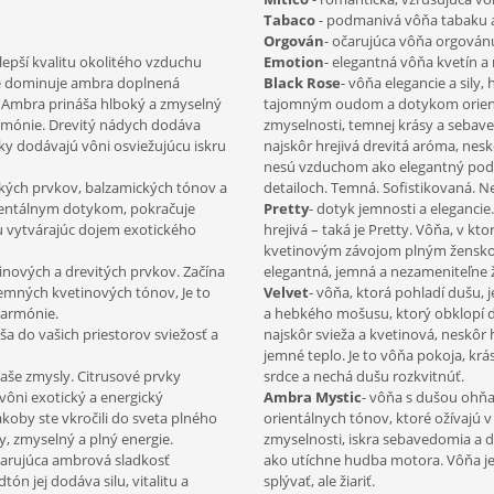
Tabaco
- podmanivá vôňa tabaku 
Orgován
- očarujúca vôňa orgován
lepší kvalitu okolitého vzduchu
Emotion
-
elegantná vôňa kvetín 
de dominuje ambra doplnená
Black Rose
- vôňa elegancie a sily
. Ambra prináša hlboký a zmyselný
tajomným oudom a dotykom orientá
armónie. Drevitý nádych dodáva
zmyselnosti, temnej krásy a sebave
vky dodávajú vôni osviežujúcu iskru
najskôr hrejivá drevitá aróma, nes
nesú vzduchom ako elegantný podpis.
kých prvkov, balzamických tónov a
detailoch. Temná. Sofistikovaná. 
ientálnym dotykom, pokračuje
Pretty
- dotyk jemnosti a eleganci
 vytvárajúc dojem exotického
hrejivá – taká je Pretty. Vôňa, v k
kvetinovým závojom plným ženskosti
nových a drevitých prvkov. Začína
elegantná, jemná a nezameniteľne 
emných kvetinových tónov, Je to
Velvet
- vôňa, ktorá pohladí dušu,
harmónie.
a hebkého mošusu, ktorý obklopí d
a do vašich priestorov sviežosť a
najskôr svieža a kvetinová, neskôr
jemné teplo. Je to vôňa pokoja, kr
aše zmysly. Citrusové prvky
srdce a nechá dušu rozkvitnúť.
 vôni exotický a energický
Ambra Mystic
- vôňa s dušou ohňa
 akoby ste vkročili do sveta plného
orientálnych tónov, ktoré ožívajú 
, zmyselný a plný energie.
zmyselnosti, iskra sebavedomia a d
čarujúca ambrová sladkosť
ako utíchne hudba motora. Vôňa je h
ón jej dodáva silu, vitalitu a
splývať, ale žiariť.