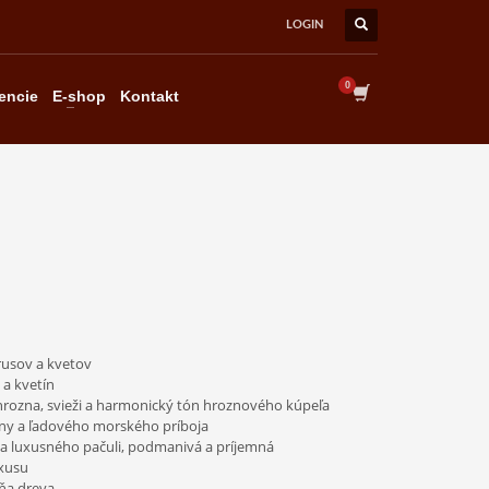
LOGIN
×
encie
E-shop
Kontakt
rusov a kvetov
 a kvetín
hrozna, svieži a harmonický tón hroznového kúpeľa
eny a ľadového morského príboja
 a luxusného pačuli, podmanivá a príjemná
uxusu
ôňa dreva