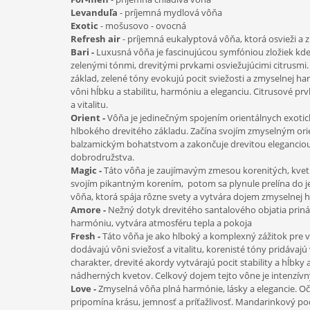
Sériová výroba
Levanduľa
- príjemná mydlová vôňa
Guličky do topánok
Exotic
- mošusovo - ovocná
Refresh air
- príjemná eukalyptová vôňa, ktorá osvieži a z
Odpudzovač molí
Bari -
Luxusná vôňa je fascinujúcou symfóniou zložiek k
Osviežovač stromček
zelenými tónmi, drevitými prvkami osviežujúcimi citrusmi
základ, zelené tóny evokujú pocit sviežosti a zmyselnej h
Výrobky podľa Vášho návrhu
vôni hĺbku a stabilitu, harmóniu a eleganciu. Citrusové pr
Obdĺžnik
a vitalitu.
Orient -
Vôňa je jedinečným spojením orientálnych exotic
Pivná podložka
hlbokého drevitého základu. Začína svojím zmyselným or
balzamickým bohatstvom a zakončuje drevitou eleganciou
Stromček
dobrodružstva.
Magic -
Táto vôňa je zaujímavým zmesou korenitých, kveti
svojím pikantným korením, potom sa plynule prelína do j
vôňa, ktorá spája rôzne svety a vytvára dojem zmyselnej 
Amore -
Nežný dotyk drevitého santalového objatia prináš
harmóniu, vytvára atmosféru tepla a pokoja
Fresh -
Táto vôňa je ako hlboký a komplexný zážitok pre v
dodávajú vôni sviežosť a vitalitu, korenisté tóny pridávajú
charakter, drevité akordy vytvárajú pocit stability a hĺbky
nádherných kvetov. Celkový dojem tejto vône je intenzívny
Love -
Zmyselná vôňa plná harmónie, lásky a elegancie. O
pripomína krásu, jemnosť a príťažlivosť. Mandarinkový podt