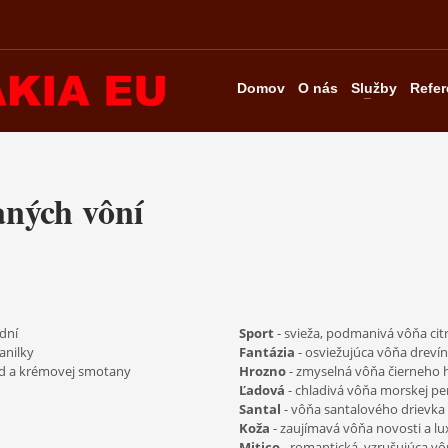
Domov
O nás
Služby
Refer
aných vôní
dní
Sport
- svieža, podmanivá vôňa cit
anilky
Fantázia
- osviežujúca vôňa drevín
hôd a krémovej smotany
Hrozno
- zmyselná vôňa čierneho 
Ľadová
- chladivá vôňa morskej p
Santal
- vôňa santalového drievka
Koža
- zaujímavá vôňa novosti a l
Mitico
- romantická, vzrušujúca v