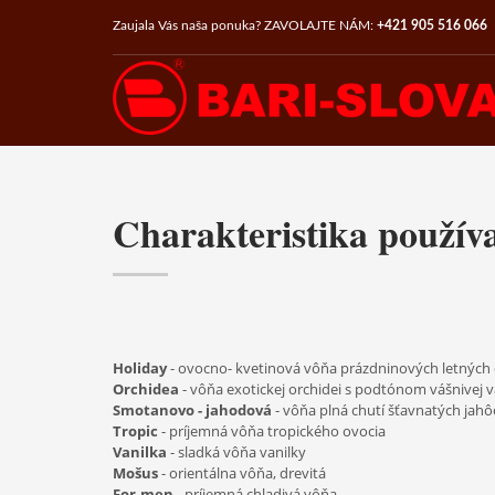
Zaujala Vás naša ponuka? ZAVOLAJTE NÁM:
+421 905 516 066
CATEGORIES
Deň matiek
Nezaradené
Promo items with your design
Coasters
Charakteristika použív
Freshener
Labels
Magnets
T-Shirts
Serial production
Holiday
- ovocno- kvetinová vôňa prázdninových letných 
Orchidea
- vôňa exotickej orchidei s podtónom vášnivej v
Fragrant balls for shoes
Smotanovo - jahodová
- vôňa plná chutí šťavnatých ja
Fragrant trees
Tropic
- príjemná vôňa tropického ovocia
Vanilka
- sladká vôňa vanilky
Moths repellent
Mošus
- orientálna vôňa, drevitá
For-men
- príjemná chladivá vôňa